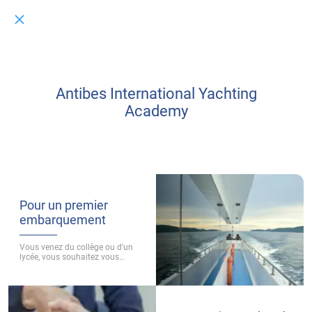
Antibes International Yachting
Academy
Pour un premier
embarquement
Vous venez du collège ou d'un
lycée, vous souhaitez vous
orienter vers les métiers du «
Yachting Professionnel
International » et vous êtes
intéressés par la conduite du
navire (ce qu'on appelle le service