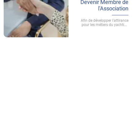
Devenir Membre de
du pont).
l'Association
Afin de développer l'attirance
pour les métiers du yachting
professionnel international est
née l'idée de créer à Antibes une
association dont le but est de
fédérer les diverses parties
prenantes et de promouvoir
ANTIBES en tant que capitale de
la formation aux métiers du
yachting et de la grande
plaisance internationale .