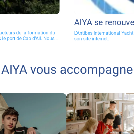
AIYA se renouve
 acteurs de la formation du
L’Antibes International Yach
le port de Cap d’Ail. Nous
son site internet.
vans, et son capitaine,
ation était de voir, dans
on pourrait mieux profiter
offres des différents
AIYA vous accompagne