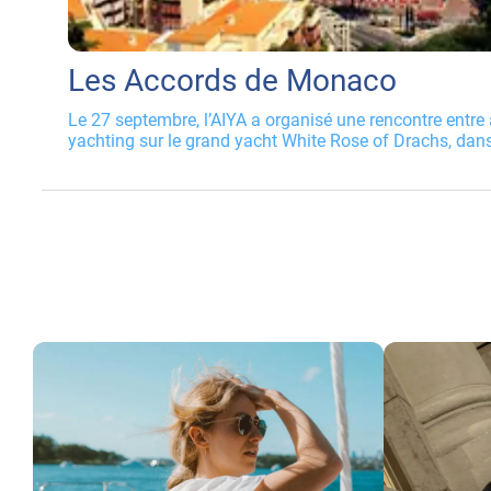
Les Accords de Monaco
Le 27 septembre, l’AIYA a organisé une rencontre entre
yachting sur le grand yacht White Rose of Drachs, dans 
remercions chaleureusement son propriétaire, Michael E
Andrew Schofield, pour leur hospitalité. Le but de l’opér
l’esprit du programme FAMEX 2030, comment notre régi
de ses atouts et de ses infrastructures en fédérant les 
partenaires.