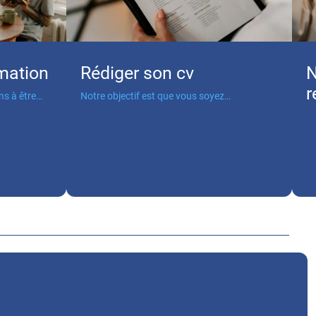
rmation
Rédiger son cv
N
r
ns à être
Notre objectif est que vous soyez
entièrement satisfait de nos produits et
services.