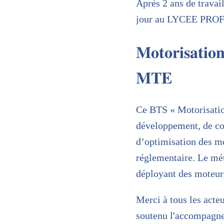
Après 2 ans de travai
jour au LYCEE PROF
𝐌𝐨𝐭𝐨𝐫𝐢𝐬𝐚𝐭𝐢𝐨
𝐌𝐓𝐄
Ce BTS « Motorisatio
développement, de con
d’optimisation des mo
réglementaire. Le mé
déployant des moteurs
Merci à tous les acteu
soutenu l'accompagnem