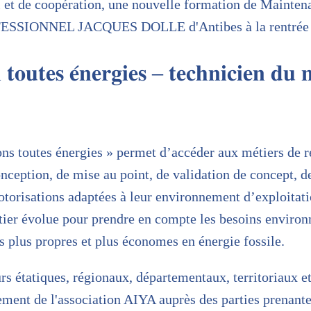
l et de coopération, une nouvelle formation de Mainten
ESSIONNEL JACQUES DOLLE d'Antibes à la rentrée
 𝐭𝐨𝐮𝐭𝐞𝐬 𝐞́𝐧𝐞𝐫𝐠𝐢𝐞𝐬 – 𝐭𝐞𝐜𝐡𝐧𝐢𝐜𝐢𝐞𝐧 𝐝𝐮
ns toutes énergies » permet d’accéder aux métiers de r
ception, de mise au point, de validation de concept, d
torisations adaptées à leur environnement d’exploitati
tier évolue pour prendre en compte les besoins enviro
 plus propres et plus économes en énergie fossile.
rs étatiques, régionaux, départementaux, territoriaux et
ent de l'association AIYA auprès des parties prenantes