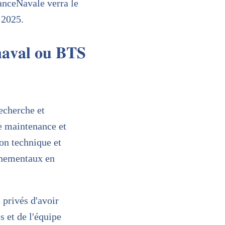
anceNavale verra le
 2025.
 𝐧𝐚𝐯𝐚𝐥 𝐨𝐮 𝐁𝐓𝐒
echerche et
e maintenance et
on technique et
nnementaux en
 privés d'avoir
 et de l'équipe